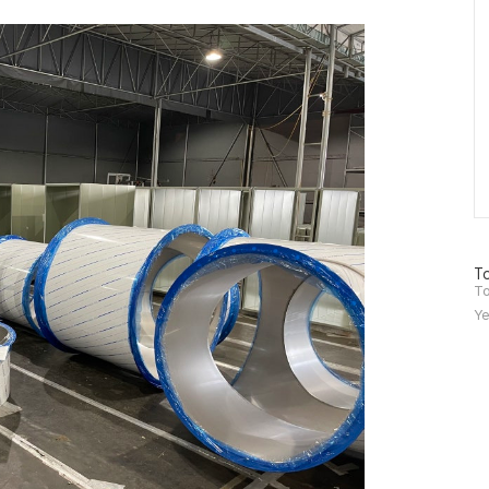
방
To
문
To
자
Ye
수