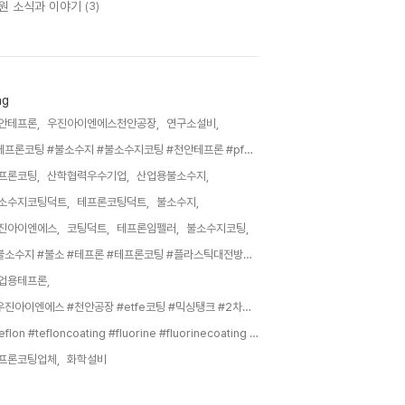
원 소식과 이야기
(3)
ag
안테프론,
우진아이엔에스천안공장,
연구소설비,
#테프론코팅 #불소수지 #불소수지코팅 #천안테프론 #pfa #도전성 #대전방지 #정전기 #전기 #테프론가공 #불소코팅 #메쉬망,
프론코팅,
산학협력우수기업,
산업용불소수지,
소수지코팅덕트,
테프론코팅덕트,
불소수지,
진아이엔에스,
코팅덕트,
테프론임펠러,
불소수지코팅,
#불소수지 #불소 #테프론 #테프론코팅 #플라스틱대전방지 #대전방지코팅 #pfa #pfa코팅 #천안테프론코팅 #대전방지플라스틱코팅 #테프론플라스틱코팅 #내마모성 #정전기방지 #정전기 #etfe #ptfe #산업용테프론 #산업용불소수지 #산업불소,
업용테프론,
#우진아이엔에스 #천안공장 #etfe코팅 #믹싱탱크 #2차전지 #전극슬러리 #내화학성 #내열성 #비점착성 #내구성 #배터리제조 #고품질배터리 #슬러리혼합 #배터리성능 #코팅기술 #유지보수절감 #혼합시간조절 #점도관리 #입자크기제어 #생산성향상,
#teflon #tefloncoating #fluorine #fluorinecoating #fluoropolymercoating #industrialteflon #chemicalequipment #chemicalplant #exhaust #intake #laboratorypiping #hookup #cheonantefloncoating #industrialtefloncoating #fluoropolymerpainting #teflonpainting,
프론코팅업체,
화학설비,