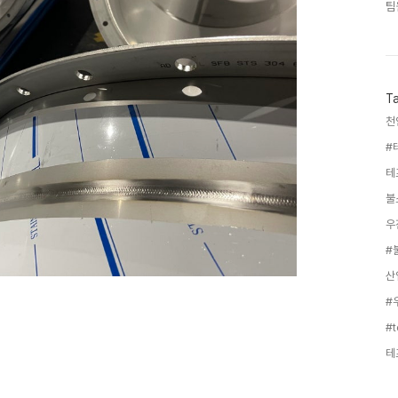
팀
T
천
테
불
우
산
테