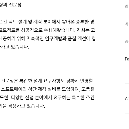
장의 전문성
최
최
근
글
과
년간 덕트 설계 및 제작 분야에서 쌓아온 풍부한 경
인
최
기
 프로젝트를 성공적으로 수행해왔습니다. 저희는 고
글
제공하기 위해 지속적인 연구개발과 품질 개선에 힘
공
아가고 있습니다.
페
F
이
스
북
트
의 전문성은 복잡한 설계 요구사항도 정확히 반영할
위
터
계 소프트웨어와 첨단 제작 설비를 도입하여, 고품질
플
러
 또한, 다양한 산업 분야에서 요구하는 특수한 조건
Ar
그
인
법을 적용하고 있습니다.
Ca