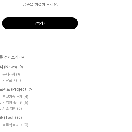
금증을 해결해 보세요!
구독하기
류 전체보기
(14)
식 (News)
(0)
공지사항
(1)
카달로그
(0)
로젝트 (Project)
(9)
코팅기술 소개
(4)
맞춤형 솔루션
(5)
기술 지원
(0)
술 (Tech)
(0)
프로젝트 사례
(0)