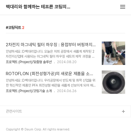
백대리와 함께하는 테프론 코팅의 세계 : 불소수지 이야기
코팅덕트
2
2차전지 마그네틱 필터 하우징 : 용접부터 버핑까지
세세한 작업으로 완성한 이야기
안녕하세요 :D백대리입니다. 오늘은 저희 공장에서 새롭게 제작된 2
차전지산업에 사용되는 마그네틱 필터 하우징 세트의 제작 과정을 소
개해드리려고 합니다. 이번 프로젝트는 2차전지의 고도화된 제조 공
프로젝트 (Project)/맞춤형 솔루션
2024.08.20
정에 사용되는 제품으로, 용접부터 버핑까지 전 과정이 매우 세밀하게
진행되었으며, 특히 내부의 손이 닿지 않는 분위까지 꼼꼼하게 작업을
ROTOFLON (회전성형가공)의 새로운 제품을 소개
마쳤습니다. - 시작 : 용접작업2차전지 생산에 사용되는 마그네틱 필
합니다 : 우진아이엔에스 천안공장의 신규 제품군 안
안녕하세요 :D백대리입니다. 우리공장에서 반도체 및 화학 산업을 위
터 하우징의 제작은 그 중요성 때문에 첫 단계부터 고도의 정밀함을 요
내
한 혁신적인 제품인 PFA 회전성형 배관을 새롭게 선보이게 되어 매우
구합니다. 고품질의 소재를 사용하여 튼튼하게 용접 작업을 진행하였
기쁩니다!이 제품은 첨단기술과 최신 제조 공정을 통해 개발된 것으로,
프로젝트 (Project)/코팅기술 소개
2024.06.26
으며, 필터 하우징의 구조적인 완성도를 높이는 데 주력했습니다. 2차
업계에서 필요로 하는 특별한 요구 사항을 충족시키기 위해 설계 및 제
전지의 제조 공정에서 필터 하우징이 차지하는 중요한 역할을 고려해,
작되었습니다. 회전성형(ROTOFLON) 기술 소개 이번에 새로이 제
모든 용접 작업은 완벽을 기해 수행되었습니다..
작된 PFA 회전성형 배관은 고성능의 PFA 소재를 사용하여 제작되었
으며, 이 회전성형 기술은 PFA 원료들이 배관 내부에 고르게 분포되
관련사이트
게 하여 내부에 이음새가 없는 일체형 구조를 생성하며, 이는 약
2,000 마이크로미터의 균일한 도막을 형성하여 뛰어난 화학적 저항
성과 기께적 강도를 제공합니다. 이와 같은 구조는 극한의 산업 환경에
Copyright © Daum Corp. All rights reserved.
서도 탁월한 성능을 발휘하며, 유체 ..