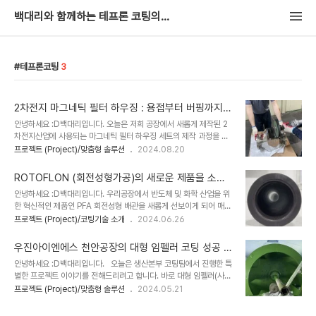
백대리와 함께하는 테프론 코팅의 세계 : 불소수지 이야기
테프론코팅
3
2차전지 마그네틱 필터 하우징 : 용접부터 버핑까지
세세한 작업으로 완성한 이야기
안녕하세요 :D백대리입니다. 오늘은 저희 공장에서 새롭게 제작된 2
차전지산업에 사용되는 마그네틱 필터 하우징 세트의 제작 과정을 소
개해드리려고 합니다. 이번 프로젝트는 2차전지의 고도화된 제조 공
프로젝트 (Project)/맞춤형 솔루션
2024.08.20
정에 사용되는 제품으로, 용접부터 버핑까지 전 과정이 매우 세밀하게
진행되었으며, 특히 내부의 손이 닿지 않는 분위까지 꼼꼼하게 작업을
ROTOFLON (회전성형가공)의 새로운 제품을 소개
마쳤습니다. - 시작 : 용접작업2차전지 생산에 사용되는 마그네틱 필
합니다 : 우진아이엔에스 천안공장의 신규 제품군 안
안녕하세요 :D백대리입니다. 우리공장에서 반도체 및 화학 산업을 위
터 하우징의 제작은 그 중요성 때문에 첫 단계부터 고도의 정밀함을 요
내
한 혁신적인 제품인 PFA 회전성형 배관을 새롭게 선보이게 되어 매우
구합니다. 고품질의 소재를 사용하여 튼튼하게 용접 작업을 진행하였
기쁩니다!이 제품은 첨단기술과 최신 제조 공정을 통해 개발된 것으로,
프로젝트 (Project)/코팅기술 소개
2024.06.26
으며, 필터 하우징의 구조적인 완성도를 높이는 데 주력했습니다. 2차
업계에서 필요로 하는 특별한 요구 사항을 충족시키기 위해 설계 및 제
전지의 제조 공정에서 필터 하우징이 차지하는 중요한 역할을 고려해,
작되었습니다. 회전성형(ROTOFLON) 기술 소개 이번에 새로이 제
모든 용접 작업은 완벽을 기해 수행되었습니다..
우진아이엔에스 천안공장의 대형 임펠러 코팅 성공 이
작된 PFA 회전성형 배관은 고성능의 PFA 소재를 사용하여 제작되었
야기 : 임펠러 코팅의 혁신
안녕하세요 :D백대리입니다. 오늘은 생산본부 코팅팀에서 진행한 특
으며, 이 회전성형 기술은 PFA 원료들이 배관 내부에 고르게 분포되
별한 프로젝트 이야기를 전해드리려고 합니다. 바로 대형 임펠러(사이
게 하여 내부에 이음새가 없는 일체형 구조를 생성하며, 이는 약
즈가 약 1500 파이)를 불소수지 코팅을 적용하여 성공적으로 완료한
프로젝트 (Project)/맞춤형 솔루션
2024.05.21
2,000 마이크로미터의 균일한 도막을 형성하여 뛰어난 화학적 저항
이야기입니다. 이 프로젝트는 여러 가지 어려움을 극복하고 새로운 작
성과 기께적 강도를 제공합니다. 이와 같은 구조는 극한의 산업 환경에
업 방식을 통해 완벽한 결과를 이뤄낸 과정을 담고 있습니다. 이 과정
서도 탁월한 성능을 발휘하며, 유체 ..