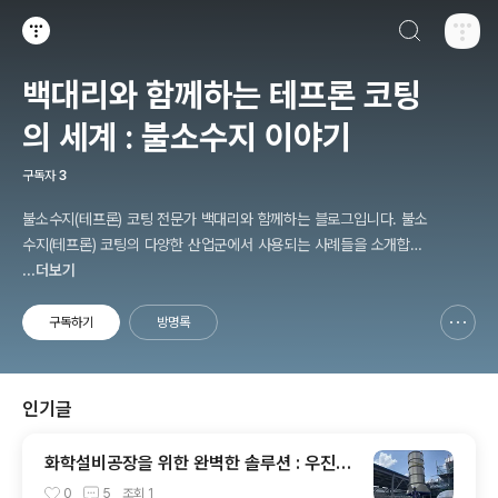
검색하기
티스토리
백대리와 함께하는 테프론 코팅
의 세계 : 불소수지 이야기
구독자
3
불소수지(테프론) 코팅 전문가 백대리와 함께하는 블로그입니다. 불소
수지(테프론) 코팅의 다양한 산업군에서 사용되는 사례들을 소개합니
다. 이 블로그를 통해 테프론 코팅에 대한 모든 궁금증을 해결해 보세
...더보기
요!
구독하기
방명록
신고하기 레이어
열기
인기글
화학설비공장을 위한 완벽한 솔루션 : 우진아
이엔에스 불소수지(테프론) 코팅덕트
0
5
조회
1