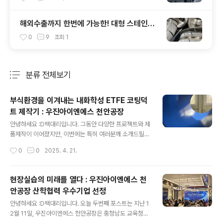
해외수출까지 한번에 가능한! 대형 스테인레
스 덕트의 선두주자 : 우진아이엔에스 천안공
0
9
조회
1
장
분류 전체보기
주요 글 목록
부식환경을 이겨내는 내화학성 ETFE 코팅덕
트 제작기 : 우진아이엔에스 천안공장
글 내용
안녕하세요 :D백대리입니다. 그동안 다양한 프로젝트와 제
품제작이 이어졌지만, 이번에는 특히 여러분께 소개드릴
작업이 있어 공유드리려고 합니다.기존에는 그린계열의 불
작성시간
0
0
2025. 4. 21.
소수지 코팅을 소개해드렸다면 오늘은 다른 컬러감을 가진
ETFE 불소수지 코팅 덕트에 대한 이야기 입니다. 단순한
배관 및 덕트가 아닌 고 부식환경에서도 견딜 수 있는 강한
현장실습의 미래를 열다 : 우진아이엔에스 천
내화학성을 갖춘 제품으로 제작된 제품을 소개드립니다.
안공장 산학협력 우수기업 선정
고온과 고부식 구간에 대응할 수 있도록 특수 설계 및 제작
글 내용
된 이 제품은, 반도체 제조라인의 배기 처리구간에 적용될
안녕하세요 :D백대리입니다. 오늘 두번째 포스트는 지난 1
에정으로, 고난이도 기술력이 요구되는 작업이었습니다.
2월 11일, 우진아이엔에스 천안공장은 충청남도 교육청이