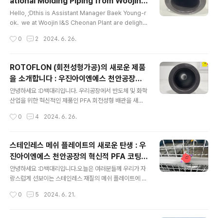
ational Molding Piping from Woojin I
는 장비입니다. 전극 슬러리는 활물질(active material),
글 내용
&S Cheonan Plant
바인더(binder), 전도성 첨가제(conductive additive)
Hello, ;Dthis is Assistant Manager Baek Young-r
등을 포함한 여러 재료를 혼합하여 만듭니다. 이 슬러리는
ok. we at Woojin I&S Cheonan Plant are delight
이후 코팅 공정을 통해 전극에 도포되며, 배터리의 성능에
ed to introduce our innovative PFA rotational m
작성시간
0
2
2024. 6. 26.
중요한 역할을 합니다.믹싱탱크의 주요 역할과 기능은 다..
olding piping, designed for the semiconductor
and chemical industries. This product has been
developed through a combination of advanced
ROTOFLON (회전성형가공)의 새로운 제품
technology and modern manufacturing process
을 소개합니다 : 우진아이엔에스 천안공장의
es to specifically meet industry needs. Detailed
글 내용
신규 제품군 안내
Introduction to Rotational M..
안녕하세요 :D백대리입니다. 우리공장에서 반도체 및 화학
산업을 위한 혁신적인 제품인 PFA 회전성형 배관을 새롭
게 선보이게 되어 매우 기쁩니다!이 제품은 첨단기술과 최
작성시간
0
4
2024. 6. 26.
신 제조 공정을 통해 개발된 것으로, 업계에서 필요로 하는
특별한 요구 사항을 충족시키기 위해 설계 및 제작되었습
니다. 회전성형(ROTOFLON) 기술 소개 이번에 새로이
스테인레스 메쉬 플레이트의 새로운 탄생 : 우
제작된 PFA 회전성형 배관은 고성능의 PFA 소재를 사용
진아이엔에스 천안공장의 혁신적 PFA 코팅
하여 제작되었으며, 이 회전성형 기술은 PFA 원료들이 배
글 내용
작업기🔥
관 내부에 고르게 분포되게 하여 내부에 이음새가 없는 일
안녕하세요 :D백대리입니다.​​오늘은 여러분들께 우리가 자
체형 구조를 생성하며, 이는 약 2,000 마이크로미터의 균
랑스럽게 선보이는 스테인레스 재질의 메쉬 플레이트에 불
일한 도막을 형성하여 뛰어난 화학적 저항성과 기께적 강
소수지 (테프론) PFA 코팅을 적용한 이야기를 들려드리려
작성시간
0
5
2024. 6. 21.
도를 제공합니다. 이와 같은 구조는 극한의 산업 환경에서
합니다. 이 혁신적인 기술과 그 뒷이야기를 재미있게 즐겨
도 탁월한 성능을 발휘하며, 유체 ..
주세요!​​​​스테인레스 메쉬플레이트와 PFA 코팅의 만남 👌​
우리의 스테인레스 메쉬 플레이트는 그 자체로도 내구성