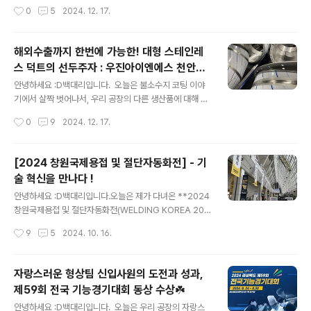
덕트는 입고 직후부터 바로 세척과 표면 처리에 들어갔습
주최한 ‘2024학년도 산학협력 우수기업 만남의 날’ 행사
작성시간
0
5
2024. 12. 17.
니다. 이물이나 유분, 용접 스패터 등이 남아 있으면 코팅
에서 산학협력 우수기업으로 선정되어 감사패를 수여받은
불량이 나기 쉬워 전용 세척제와..
이야기를 공유드리고자 합니다. 산학협력 우수기업 만남
의 날 개요일시 : 2024년 12월 11일(수)장소 : 천안 비렌
해외수출까지 한번에 가능한! 대형 스테인레
티웨딩홀 & 뷔페참석자 : 직업계고 및 협력 기업 관계자 약
스 덕트의 선두주자 : 우진아이엔에스 천안공
150명이번 행사는 직업계 고등학교와 협력 관계를 맺고
글 내용
장
있는 47개 우수기업에 감사패를 수여하고, 산학협력의 성
안녕하세요 :D백대리입니다. 오늘은 불소수지 코팅 이야
과를 공유하는 자리였습니다. 직업계고 학생들의 현장실습
기에서 살짝 벗어나서, 우리 공장의 다른 생산품에 대해 이
기회 확대와 취업 활성화에 기여한 기업들의 사례 발표와
야기하고자 합니다. 주로 불소수지 코팅과 관련한 포스트
작성시간
0
9
2024. 12. 17.
네트워킹이 이루어졌습니다. 우진아이엔에스 천안공장의
에 감춰진 공조배기용 스테인레스 덕트에 관한 이야기입니
기여우진아이엔에스 천안공장은 직..
다. 우진아이엔에스 천안공장은 20년 이상의 축적된 노하
우와 전문성을 바다탕으로 스테인레스 덕트의 설계 및 제
[2024 창원국제용접 및 절단자동화전] - 기
작, 그리고 공조배기 시스템의 대한 종합적인 솔루션을 제
술 혁신을 만나다 !
공하고 있습니다. 이번 포스트에서는 우리 공장의 주요 생
글 내용
산품인 스테인레스 덕트와 공조배기 덕트의 제조 역량과
안녕하세요 :D백대리입니다.​​오늘은 제가 다녀온 **2024
이번 수출건에 대한 내용을 소개해드리겠습니다. 20년
창원국제용접 및 절단자동화전(WELDING KOREA 202
의 노하우, 우진아이엔에스 천안공장의 전문성우진아이엔
4 + AUTOMATION)**에 대해 여러분께 소개해드리려
작성시간
9
5
2024. 10. 16.
에스 천안공장은 지난 20여 년간 덕트 설계 및 제작 분야
합니다. 이 전시는 1989년 서울에서 첫 개최를 시작으로,
에서 쌓아온 풍부한 경험과 기술력을 바탕으로 국내외 ..
현재는 용접 및 절단 산업의 메카로 자리잡은 경남 창원에
서 매년 열리고 있습니다. 이번에는 특히 자동화와 로봇 기
자랑스러운 형상팀 신입사원의 도전과 성과,
술이 대거 소개되어 매우 흥미로운 시간이었습니다.​​​​행사
제59회 전국 기능경기대회 동상 수상☘️
개요행사명: 2024 창원국제용접 및 절단자동화전기간: 2
글 내용
024년 10월 15일(화) ~ 18일(금)장소: 창원컨벤션센터
안녕하세요 :D백대리입니다. 오늘은 우리 공장의 자랑스