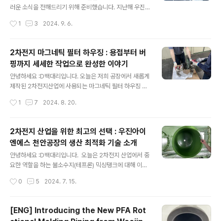
(CECO)주요 전시 품목: 용접자동화, 절단기기, 가공기기,
러운 소식을 전해드리기 위해 준비했습니다. 지난해 우진
용접기, 용접부품 및 주변기기, 안전용구, 검사 및 시험장
아이엔에스 천안공장 형상팀에 입사한 새내기 직원의 제 5
작성시간
1
3
2024. 9. 6.
비, 용접재료 등​​​​​주요 전시 품목용접자동화이번 전..
9회 전국기능경기대회 용접 직종에 출전하여 동상을 수상
하는 놀라운 성과를 이뤘습니다! 전국기능경기대회는 대
한민국 최고의 기능인을 선발하는 중요한 대회로, 각 분야
2차전지 마그네틱 필터 하우징 : 용접부터 버
의 전문가들이 한 자리에 모여 실력을 겨루는 자리입니다.
핑까지 세세한 작업으로 완성한 이야기
이번 대회는 금오고등학교에서 열렸으며, 용접 직종은 정
글 내용
밀한 기술과 숙련도가 요구되는 어려운 종목 중 하나입니
안녕하세요 :D백대리입니다. 오늘은 저희 공장에서 새롭게
다.형상팀 새내기 직원은 입사 후 자신의 기술을 발전시키
제작된 2차전지산업에 사용되는 마그네틱 필터 하우징 세
며 용접 분야에서 실력을 쌓아왔습니다. 그의 끈기와 열정
트의 제작 과정을 소개해드리려고 합니다. 이번 프로젝트
작성시간
1
7
2024. 8. 20.
은 평소 작업현장에서 두드려젔고, 회사는 전국기능경기대
는 2차전지의 고도화된 제조 공정에 사용되는 제품으로,
회에 출전할 수 있도록 지원을 아끼지 않았습니다. 준..
용접부터 버핑까지 전 과정이 매우 세밀하게 진행되었으
며, 특히 내부의 손이 닿지 않는 분위까지 꼼꼼하게 작업을
2차전지 산업을 위한 최고의 선택 : 우진아이
마쳤습니다. - 시작 : 용접작업2차전지 생산에 사용되는
엔에스 천안공장의 생산 최적화 기술 소개
마그네틱 필터 하우징의 제작은 그 중요성 때문에 첫 단계
글 내용
부터 고도의 정밀함을 요구합니다. 고품질의 소재를 사용
안녕하세요 :D백대리입니다. 오늘은 2차전지 산업에서 중
하여 튼튼하게 용접 작업을 진행하였으며, 필터 하우징의
요한 역할을 하는 불소수지(테프론) 믹싱탱크에 대해 이야
구조적인 완성도를 높이는 데 주력했습니다. 2차전지의 제
기해보겠습니다. ETFE를 적용한 제품으로 소개드릴 코팅
작성시간
0
5
2024. 7. 15.
조 공정에서 필터 하우징이 차지하는 중요한 역할을 고려
은 무엇인지, 그리고 왜 중요한지, 장점들은 어떤 것들이 있
해, 모든 용접 작업은 완벽을 기해 수행되었습니다..
는지 함께 알아보겠습니다.믹싱탱크의 주요 역할과 기능2
차전지 제조에서 믹싱탱크(Mixing Tank)는 배터리의 주
[ENG] Introducing the New PFA Rot
요 구성 요소 중 하나인 전극 슬러리를 혼합하는 데 사용되