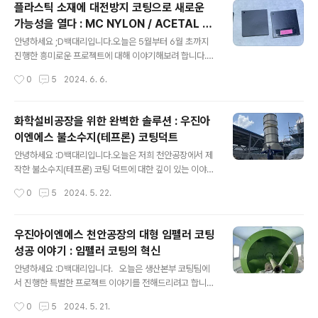
플라스틱 소재에 대전방지 코팅으로 새로운
과 견고함에서 탁월합니다. 하지만 우리는 여기서 멈추지
가능성을 열다 : MC NYLON / ACETAL 작
않았습니다. 우리의 목표는 항상 최고를 넘어서 최고의 최
글 내용
업 성공사례
상을 추구하는 것입니다. 그래서 우리는 메쉬 플레이트의
안녕하세요 ;D백대리입니다.오늘은 5월부터 6월 초까지
성능을 한 단계 더 업그레이드 하기 위해 불소수지 PFA 코
진행한 흥미로운 프로젝트에 대해 이야기해보려 합니다.
팅을 새로이 도입하게 되었습니다.​​ 왜 불소수지 (테프론) P
이번 프로젝트는 플라스틱 소재인 MC Nylon과 Acetal
작성시간
0
5
2024. 6. 6.
FA 코팅을 선택했을까❓​​​우리는 항상 고객의 요구와 산업
에 대전방지 코팅을 적용하여 원하는 표면저항값을 만들어
현장의 필요를 가장 ..
낸 성공적인 사례입니다. 플라스틱 소재 소개 먼저, MC N
ylon과 Acetal이라는 두 가지 플라스틱 소재에 대해 설명
화학설비공장을 위한 완벽한 솔루션 : 우진아
드리자면MC Nylon (Monomer Casting Nylon)MC
이엔에스 불소수지(테프론) 코팅덕트
Nylon은 나일론 6의 단량체를 중합하여 만든 플라스틱 소
글 내용
재입니다. 기계적 강도, 내마모성, 내충격성, 내열성 등이
안녕하세요 :D백대리입니다.​오늘은 저희 천안공장에서 제
뛰어나 다양한 산업 분야에서 사용됩니다. 특히, 베어링, 기
작한 불소수지(테프론) 코팅 덕트에 대한 깊이 있는 이야기
어, 롤러, 등의 부품으로 많이 활용됩니다.Acetal (Polyx
를 나누고자 합니다. 저희 회사의 핵심 제품 중 하나인 이
작성시간
0
5
2024. 5. 22.
oxymethylene, POM)Acetal은 폴리옥..
코팅덕트는 특히 화학설비공장에서 중요한 역할을 하고 있
습니다. 이번 포스트에서는 저희의 기술력과 신뢰성을 바
탕으로 한 성공적인 프로젝트와 고객 만족 사례를 중점적
우진아이엔에스 천안공장의 대형 임펠러 코팅
으로 다루어 보겠습니다. 불소수지(테프론) 코팅덕트 : 첨
성공 이야기 : 임펠러 코팅의 혁신
단 기술의 결정체​불소수지(테프론) 코팅 덕트는 내화학성
글 내용
과 내열성이 뛰어나, 극한의 환경에서도 안정적인 성능을
안녕하세요 :D백대리입니다. 오늘은 생산본부 코팅팀에
발휘합니다. 이러한 특성 덕분에 화학설비공장과 같은 까
서 진행한 특별한 프로젝트 이야기를 전해드리려고 합니
다로운 환경에서 필수적으로 사용되고 있습니다. 우진아이
다. 바로 대형 임펠러(사이즈가 약 1500 파이)를 불소수지
작성시간
0
5
2024. 5. 21.
엔에스 천안공장에서는 이러한 고도의 기술이 요구되는 덕
코팅을 적용하여 성공적으로 완료한 이야기입니다. 이 프